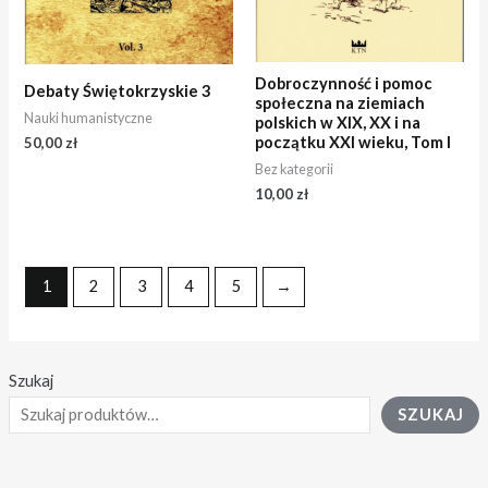
Dobroczynność i pomoc
Debaty Świętokrzyskie 3
społeczna na ziemiach
Nauki humanistyczne
polskich w XIX, XX i na
początku XXI wieku, Tom I
50,00
zł
Bez kategorii
10,00
zł
1
2
3
4
5
→
Szukaj
SZUKAJ