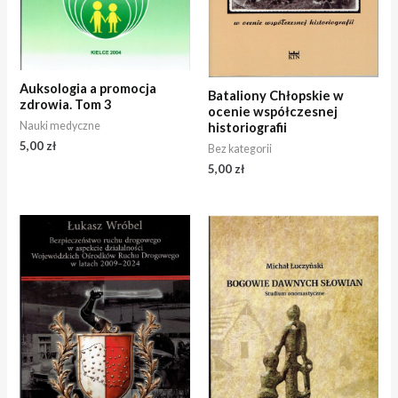
Auksologia a promocja
Bataliony Chłopskie w
zdrowia. Tom 3
ocenie współczesnej
Nauki medyczne
historiografii
5,00
zł
Bez kategorii
5,00
zł