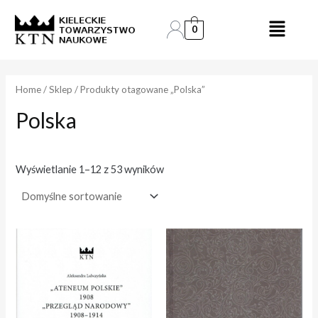
Skip
to
0
e
e
content
n
n
a
a
Home
/
Sklep
/ Produkty otagowane „Polska”
Polska
i
a
n
k
.
s
Wyświetlanie 1–12 z 53 wyników
.