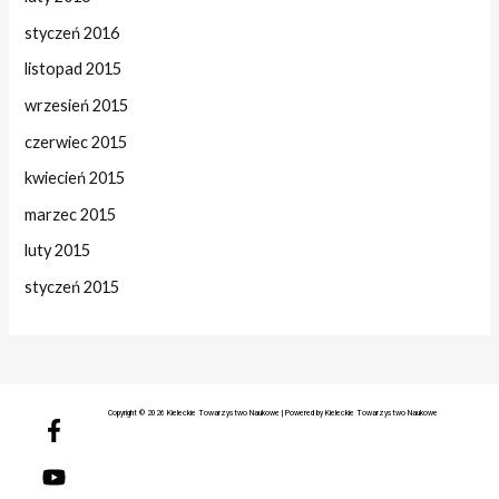
styczeń 2016
listopad 2015
wrzesień 2015
czerwiec 2015
kwiecień 2015
marzec 2015
luty 2015
styczeń 2015
F
Y
Copyright © 2026 Kieleckie Towarzystwo Naukowe | Powered by Kieleckie Towarzystwo Naukowe
a
o
c
u
e
t