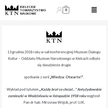
Skip
Post
to
navigation
0
content
13 grudnia 2018 roku w sali konferencyjnej Muzeum Dialogu
Kultur – Oddziału Muzeum Narodowego w Kielcach odbyło
się dwudzieste drugie
spotkanie z serii
„Wiedza: Otwarte!”
.
Wykład pod tytułem
„
Każdy brał co chciał…” Antyżydowskie
zamieszki w Wodzisławiu w listopadzie 1918 roku
wygłosił
Pan dr hab. Mirosław Wójcik, prof. UJK.