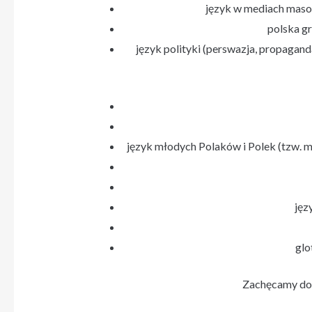
język w mediach masow
polska gr
język polityki (perswazja, propaga
język młodych Polaków i Polek (tzw. 
jęz
glo
Zachęcamy do 