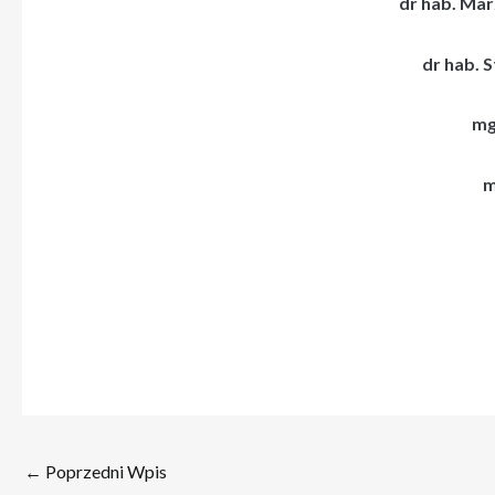
dr hab. Ma
dr hab. 
mg
m
←
Poprzedni Wpis