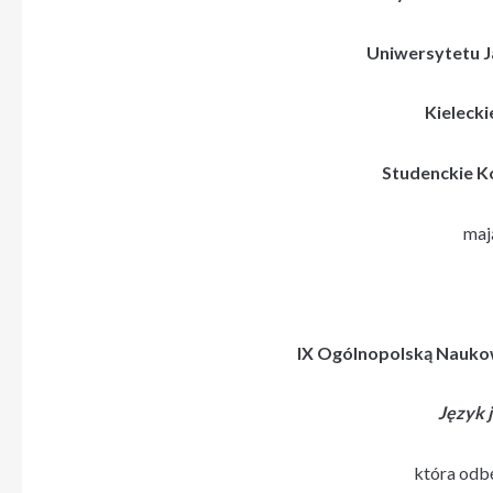
Uniwersytetu J
Kieleck
Studenckie K
maj
IX Ogólnopolską Nauko
Język 
która odb