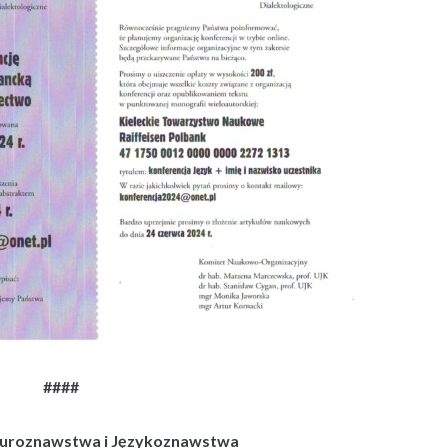
####
aturoznawstwa i Językoznawstwa