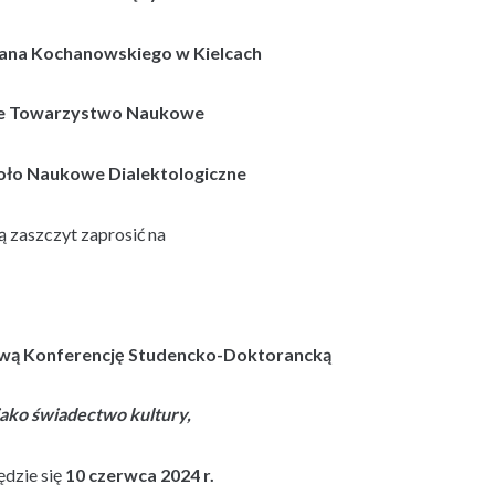
ana Kochanowskiego w Kielcach
ie Towarzystwo Naukowe
oło Naukowe Dialektologiczne
ą zaszczyt zaprosić na
wą Konferencję Studencko
-Doktorancką
jako świadectwo kultury,
ędzie się
10 czerwca 2024 r.