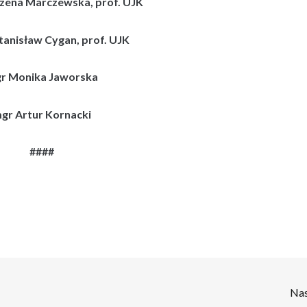
rzena Marczewska, prof. UJK
Stanisław Cygan, prof. UJK
r Monika Jaworska
gr Artur Kornacki
####
Na