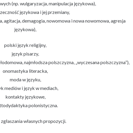
ych (np. wulgaryzacja, manipulacja językowa),
zeczność językowa i jej przemiany,
nda, agitacja, demagogia, nowomowa i nowa nowomowa, agresja
językowa),
polski język religijny,
język pisarzy,
młodomowa, najmłodsza polszczyzna, „wyczesana polszczyzna”),
onomastyka literacka,
moda w języku,
yk mediów i język w mediach,
kontakty językowe,
ttodydaktyka polonistyczna.
zgłaszania własnych propozycji.