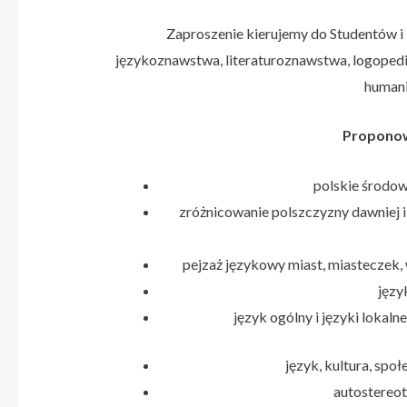
Zaproszenie kierujemy do Studentów 
językoznawstwa, literaturoznawstwa, logopedii
humani
Proponow
polskie środow
zróżnicowanie polszczyzny dawniej i
pejzaż językowy miast, miasteczek, 
języ
język ogólny i języki lokalne
język, kultura, sp
autostereot