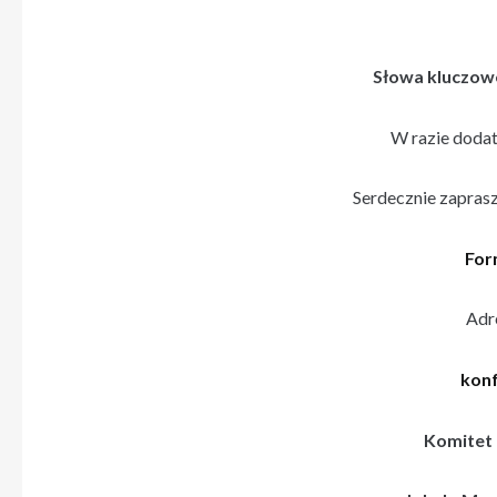
Słowa kluczowe
W razie doda
Serdecznie zaprasz
For
Adr
konf
Komitet