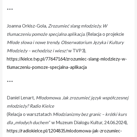
***
Joanna Orkisz-Gola,
Zrozumieć slang młodzieży. W
tłumaczeniu pomoże specjalna aplikacja.
(Relacja o projekcie
Młode słowa i nowe trendy. Obserwatorium Języka i Kultury
Młodzieży – wchodzisz i wiesz!
w TVP3),
https://kielce.tvp.pl/77647164/zrozumiec-slang-mlodziezy-w-
tlumaczeniu-pomoze-specjalna-aplikacja
***
Daniel Lenart,
Młodomowa. Jak zrozumieć język współczesnej
młodzieży? Radio Kielce
(Relacja o warsztatach
Młodzianizmy bez granic – krótki kurs
dla „młodych duchem”
w Muzeum Dialogu Kultur, 24.06.2024),
https://radiokielce.pl/1204835/mlodomowa-jak-zrozumiec-