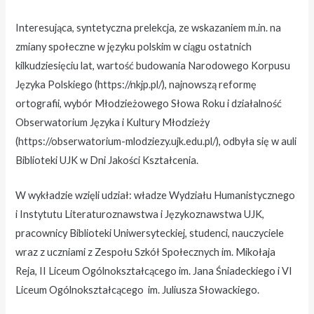
Interesująca, syntetyczna prelekcja, ze wskazaniem m.in. na
zmiany społeczne w języku polskim w ciągu ostatnich
kilkudziesięciu lat, wartość budowania Narodowego Korpusu
Języka Polskiego (https://nkjp.pl/), najnowszą reformę
ortografii, wybór Młodzieżowego Słowa Roku i działalność
Obserwatorium Języka i Kultury Młodzieży
(https://obserwatorium-mlodziezy.ujk.edu.pl/), odbyła się w auli
Biblioteki UJK w Dni Jakości Kształcenia.
W wykładzie wzięli udział: władze Wydziału Humanistycznego
i Instytutu Literaturoznawstwa i Językoznawstwa UJK,
pracownicy Biblioteki Uniwersyteckiej, studenci, nauczyciele
wraz z uczniami z Zespołu Szkół Społecznych im. Mikołaja
Reja, II Liceum Ogólnokształcącego im. Jana Śniadeckiego i VI
Liceum Ogólnokształcącego im. Juliusza Słowackiego.