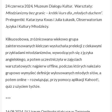
24 czerwca 2024, Muzeum Dialogu Kultur. Warsztaty:
Młodzianizmy bez granic – krótki kurs dla „młodych duchem”
.
Prelegentki: Katarzyna Kwas i Julia Łukasik, Obserwatorium
Języka i Kultury Młodzieży.
Kilkuosobowa, zróżnicowana wiekowo grupa
zainteresowanych kielczan wysłuchała prelekcji z ciekawymi
przykładami młodzianizmów, wywodzących się z języka
angielskiego, a potem uczestniczyła w zajęciach
warsztatowych: najpierw offline, podczas których należało
grupowo wymyśleć definicje wylosowanych młodych słów, a
potem online – rozwiązując, przy pomocy aplikacji Kahoot!,
quiz z użyciem tychże.
***
16.09.2024, IV Liceum Ogólnokształcące w Tarnowie.