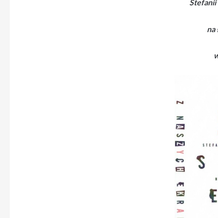
Stefani
na 
w