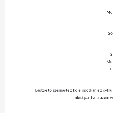
Muz
26
S
Muz
u
Będzie to szesnaste z kolei spotkanie z cykl
miesiąca (tym razem w