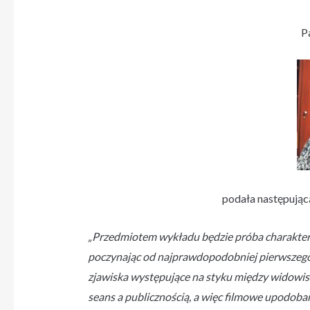
P
podała następując
„Przedmiotem wykładu będzie próba charaktery
poczynając od najprawdopodobniej pierwszego
zjawiska występujące na styku między widowisk
seans a publicznością, a więc filmowe upodoba