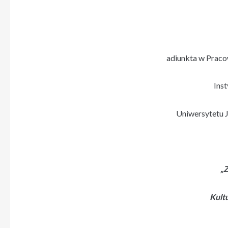
adiunkta w Praco
Inst
Uniwersytetu 
„
Kult