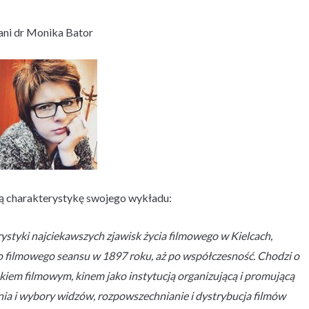
ani dr Monika Bator
ą charakterystykę swojego wykładu:
styki najciekawszych zjawisk życia filmowego w Kielcach,
 filmowego seansu w 1897 roku, aż po współczesność. Chodzi o
iem filmowym, kinem jako instytucją organizującą i promującą
nia i wybory widzów, rozpowszechnianie i dystrybucja filmów