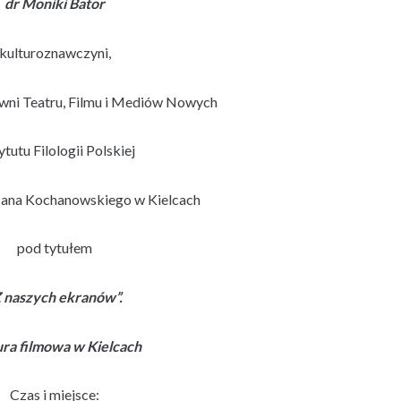
dr Moniki Bator
kulturoznawczyni,
wni Teatru, Filmu i Mediów Nowych
ytutu Filologii Polskiej
Jana Kochanowskiego w Kielcach
pod tytułem
Z naszych ekranów”.
ura filmowa w Kielcach
Czas i miejsce: