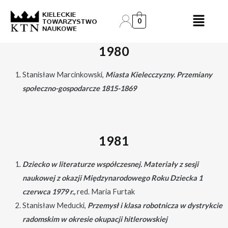
Skip
Post
to
navigation
0
content
1980
Stanisław Marcinkowski,
Miasta Kielecczyzny. Przemiany
społeczno-gospodarcze 1815-1869
1981
Dziecko w literaturze współczesnej. Materiały z sesji
naukowej z okazji Międzynarodowego Roku Dziecka 1
czerwca 1979 r.,
red. Maria Furtak
Stanisław Meducki,
Przemysł i klasa robotnicza w dystrykcie
radomskim w okresie okupacji hitlerowskiej