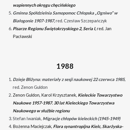
wapiennych okręgu chęcińskiego
Gminna Spółdzielnia Samopomoc Chłopska „Ogniwo” w
Białogonie 1907-1987,
red. Czesław Szczepańczyk
Pisarze Regionu Świętokrzyskiego 2, Seria I,
red. Jan
Pacławski
1988
Dzieje Bliżyna: materiały z sesji naukowej 22 czerwca 1985,
red. Zenon Guldon
Zenon Guldon, Karol Krzysztanek,
Kieleckie Towarzystwo
Naukowe 1957-1987. 30 lat Kieleckiego Towarzystwa
Naukowego w służbie regionu
Stefan Iwaniak,
Migracje chłopów kieleckich (1945-1949)
Bożenna Maciejczak,
Flora synantropijna Kielc, Skarżyska-