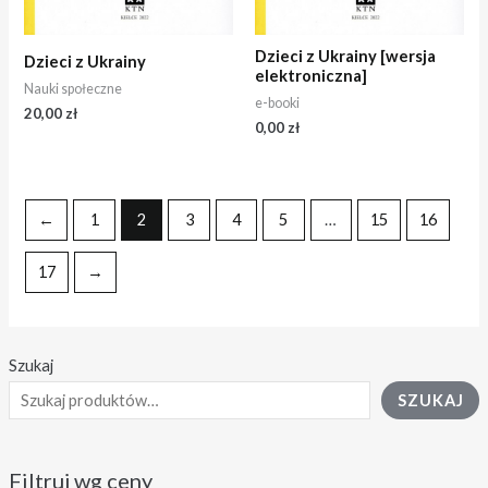
Dzieci z Ukrainy [wersja
Dzieci z Ukrainy
elektroniczna]
Nauki społeczne
e-booki
20,00
zł
0,00
zł
←
1
2
3
4
5
…
15
16
17
→
Szukaj
SZUKAJ
Filtruj wg ceny