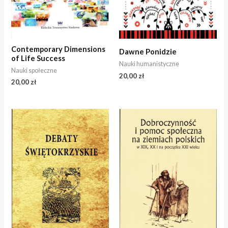
Contemporary Dimensions
Dawne Ponidzie
of Life Success
Nauki humanistyczne
Nauki społeczne
20,00
zł
20,00
zł