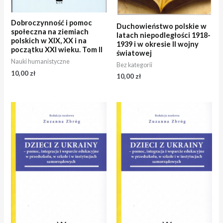
Dobroczynność i pomoc
Duchowieństwo polskie w
społeczna na ziemiach
latach niepodległości 1918-
polskich w XIX, XX i na
1939 i w okresie II wojny
początku XXI wieku. Tom II
światowej
Nauki humanistyczne
Bez kategorii
10,00
zł
10,00
zł