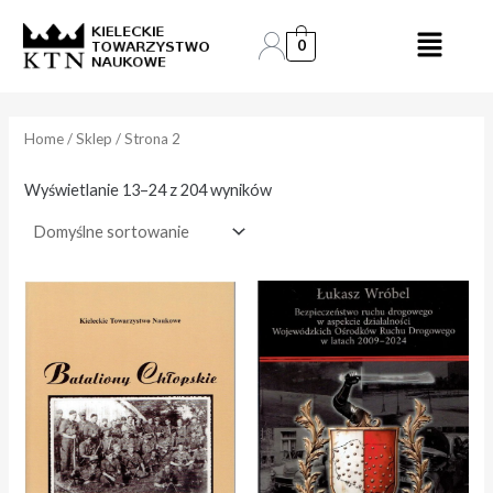
Skip
to
0
e
e
content
n
n
a
a
Home
/
Sklep
/ Strona 2
i
a
Wyświetlanie 13–24 z 204 wyników
n
k
.
s
.