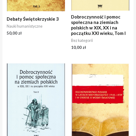
Dobroczynność i pomoc
Debaty Świętokrzyskie 3
społeczna na ziemiach
Nauki humanistyczne
polskich w XIX, XX i na
początku XXI wieku, Tom I
50,00
zł
Bez kategorii
10,00
zł