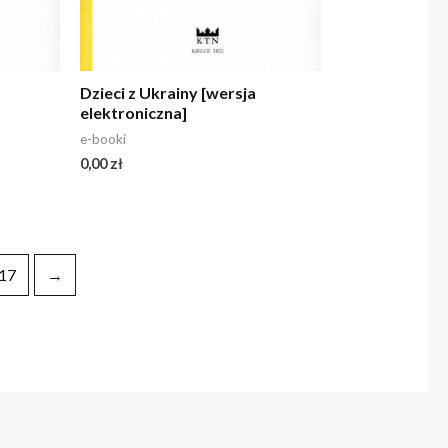
Dzieci z Ukrainy [wersja
elektroniczna]
e-booki
0,00
zł
17
→