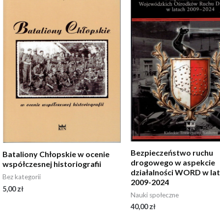
Bezpieczeństwo ruchu
Bataliony Chłopskie w ocenie
drogowego w aspekcie
współczesnej historiografii
działalności WORD w la
Bez kategorii
2009-2024
5,00
zł
Nauki społeczne
40,00
zł