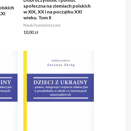
społeczna na ziemiach polskich
olskich
w XIX, XX i na początku XXI
XXI
wieku. Tom II
Nauki humanistyczne
10,00
zł