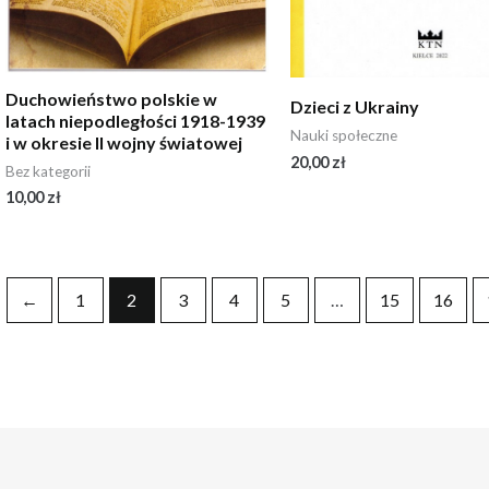
Duchowieństwo polskie w
Dzieci z Ukrainy
latach niepodległości 1918-1939
Nauki społeczne
i w okresie II wojny światowej
20,00
zł
Bez kategorii
10,00
zł
←
1
2
3
4
5
…
15
16