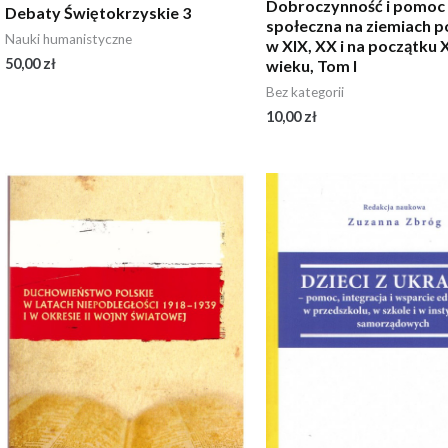
Dobroczynność i pomoc
Debaty Świętokrzyskie 3
społeczna na ziemiach p
Nauki humanistyczne
w XIX, XX i na początku 
50,00
zł
wieku, Tom I
Bez kategorii
10,00
zł