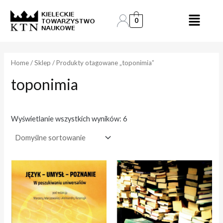
Skip
to
0
e
e
content
n
n
a
a
Home
/
Sklep
/ Produkty otagowane „toponimia”
toponimia
i
a
n
k
.
s
Wyświetlanie wszystkich wyników: 6
.