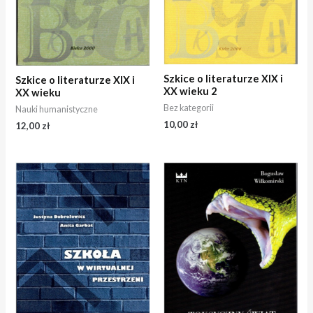
Szkice o literaturze XIX i
Szkice o literaturze XIX i
XX wieku 2
XX wieku
Bez kategorii
Nauki humanistyczne
10,00
zł
12,00
zł