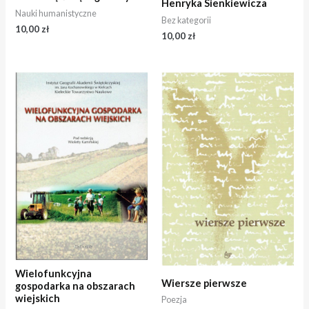
Henryka Sienkiewicza
Nauki humanistyczne
Bez kategorii
10,00
zł
10,00
zł
Wielofunkcyjna
Wiersze pierwsze
gospodarka na obszarach
wiejskich
Poezja