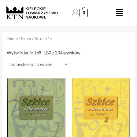
Skip
to
0
e
e
content
n
n
a
a
Home
/
Sklep
/ Strona 15
i
a
Wyświetlanie 169–180 z 204 wyników
n
k
.
s
.