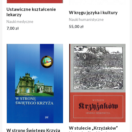
Ustawiczne kształcenie
W kręgu języka i kultury
lekarzy
Nauki humanistyczne
Nauki medyczne
55,00
zł
7,00
zł
W stulecie „Krzyżaków”
W stronę Świętego Krzyża