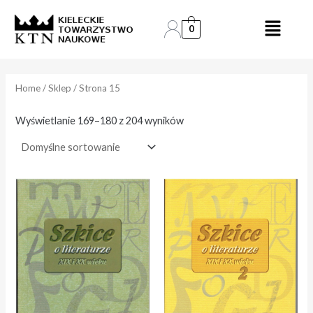
Skip
to
0
e
e
content
n
n
a
a
Home
/
Sklep
/ Strona 15
i
a
Wyświetlanie 169–180 z 204 wyników
n
k
.
s
.