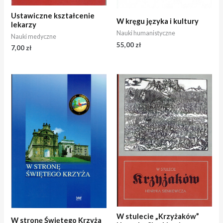
Ustawiczne kształcenie
W kręgu języka i kultury
lekarzy
Nauki humanistyczne
Nauki medyczne
55,00
zł
7,00
zł
W stulecie „Krzyżaków”
W stronę Świętego Krzyża