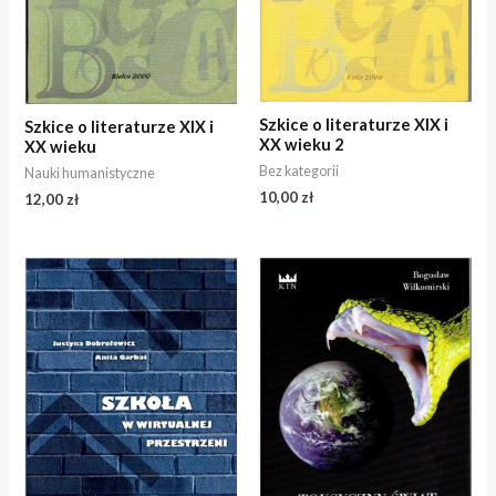
Szkice o literaturze XIX i
Szkice o literaturze XIX i
XX wieku 2
XX wieku
Bez kategorii
Nauki humanistyczne
10,00
zł
12,00
zł