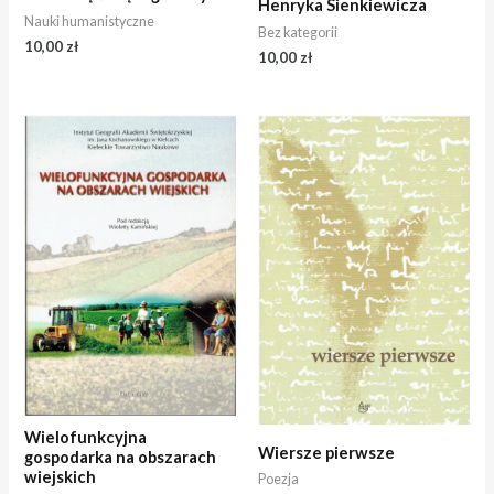
Henryka Sienkiewicza
Nauki humanistyczne
Bez kategorii
10,00
zł
10,00
zł
Wielofunkcyjna
Wiersze pierwsze
gospodarka na obszarach
wiejskich
Poezja