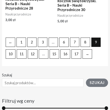
Rocznik Świętokrzyski.
Seria B – Nauki
Seria B – Nauki
Przyrodnicze 28
Przyrodnicze 30
Nauki przyrodnicze
Nauki przyrodnicze
3,00
zł
5,00
zł
←
1
2
3
…
6
7
8
9
10
11
12
…
15
16
17
→
Szukaj
SZUKAJ
Filtruj wg ceny