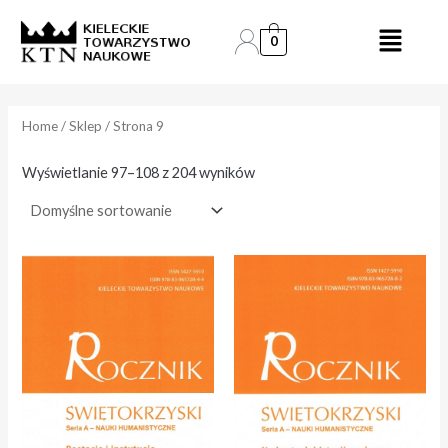
Skip
to
0
e
e
content
n
n
a
a
Home
/
Sklep
/ Strona 9
i
a
Wyświetlanie 97–108 z 204 wyników
n
k
.
s
.