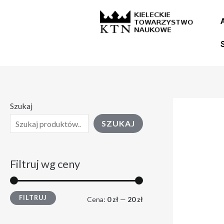
Skip
C
C
to
e
e
content
n
n
a
a
m
m
i
a
Szukaj
n
k
SZUKAJ
.
s
.
Filtruj wg ceny
FILTRUJ
Cena:
0 zł
—
20 zł