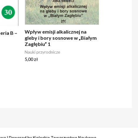
Wpływ emisji alkalicznej na
eria B –
gleby i bory sosnowe w „Białym
Zagłębiu” 1
Nauki przyrodnicze
5,00
zł