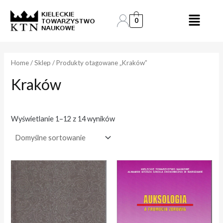
Skip
to
0
e
e
content
n
n
a
a
Home
/
Sklep
/ Produkty otagowane „Kraków”
Kraków
i
a
n
k
.
s
Wyświetlanie 1–12 z 14 wyników
.