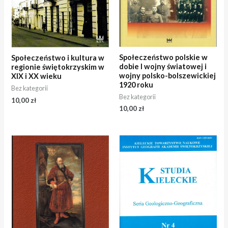
Społeczeństwo polskie w
Społeczeństwo i kultura w
dobie I wojny światowej i
regionie świętokrzyskim w
wojny polsko-bolszewickiej
XIX i XX wieku
1920 roku
Bez kategorii
Bez kategorii
10,00
zł
10,00
zł