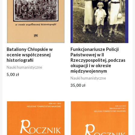
Bataliony Chłopskie w
Funkcjonariusze Policji
ocenie współczesnej
Państwowej w II
historiografii
Rzeczypospolitej, podczas
okupacji i w okresie
Nauki humanistyczne
międzywojennym
5,00
zł
Nauki humanistyczne
35,00
zł