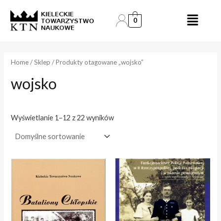
Skip
to
0
e
e
content
n
n
a
a
Home
/
Sklep
/ Produkty otagowane „wojsko”
wojsko
i
a
n
k
.
s
Wyświetlanie 1–12 z 22 wyników
.