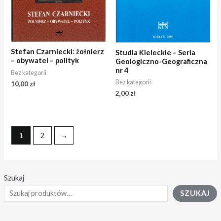
Stefan Czarniecki: żołnierz
Studia Kieleckie – Seria
– obywatel – polityk
Geologiczno-Geograficzna
nr 4
Bez kategorii
Bez kategorii
10,00
zł
2,00
zł
1
2
→
Szukaj
SZUKAJ