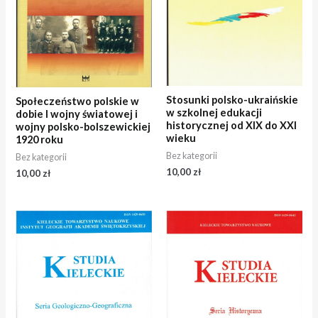
Stosunki polsko-ukraińskie
Społeczeństwo polskie w
w szkolnej edukacji
dobie I wojny światowej i
historycznej od XIX do XXI
wojny polsko-bolszewickiej
wieku
1920 roku
Bez kategorii
Bez kategorii
10,00
zł
10,00
zł