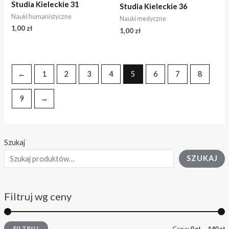
Studia Kieleckie 31
Studia Kieleckie 36
Nauki humanistyczne
Nauki medyczne
1,00
zł
1,00
zł
←
1
2
3
4
5
6
7
8
9
→
Szukaj
SZUKAJ
Filtruj wg ceny
FILTRUJ
Cena:
0 zł
—
140 zł