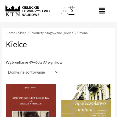
Skip
to
0
e
e
content
n
n
a
a
Home
/
Sklep
/
Produkty otagowane „Kielce”
/ Strona 5
Kielce
i
a
n
k
.
s
Wyświetlanie 49–60 z 97 wyników
.